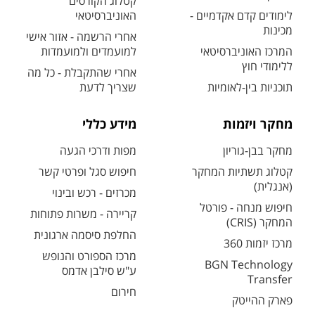
קטלוג הקורסים
לימודים קדם אקדמיים -
האוניברסיטאי
מכינות
אחרי הרשמה - אזור אישי
המרכז האוניברסיטאי
למועמדים ולמועמדות
ללימודי חוץ
אחרי שהתקבלת - כל מה
תוכניות בין-לאומיות
שצריך לדעת
מחקר ויזמות
מידע כללי
מחקר בבן-גוריון
מפות ודרכי הגעה
קטלוג תשתיות המחקר
חיפוש סגל ופרטי קשר
(אנגלית)
מכרזים - רכש ובינוי
חיפוש מנחה - פורטל
קריירה - משרות פתוחות
המחקר (CRIS)
החלפת סיסמה ארגונית
מרכז יזמות 360
מרכז הספורט והנופש
BGN Technology
ע"ש סילבן אדמס
Transfer
חירום
פארק ההייטק