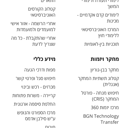
לימודי תעודה ולימודי
התארים
המשך
קטלוג הקורסים
לימודים קדם אקדמיים -
האוניברסיטאי
מכינות
אחרי הרשמה - אזור אישי
המרכז האוניברסיטאי
למועמדים ולמועמדות
ללימודי חוץ
אחרי שהתקבלת - כל מה
תוכניות בין-לאומיות
שצריך לדעת
מחקר ויזמות
מידע כללי
מחקר בבן-גוריון
מפות ודרכי הגעה
קטלוג תשתיות המחקר
חיפוש סגל ופרטי קשר
(אנגלית)
מכרזים - רכש ובינוי
חיפוש מנחה - פורטל
קריירה - משרות פתוחות
המחקר (CRIS)
החלפת סיסמה ארגונית
מרכז יזמות 360
מרכז הספורט והנופש
BGN Technology
ע"ש סילבן אדמס
Transfer
חירום