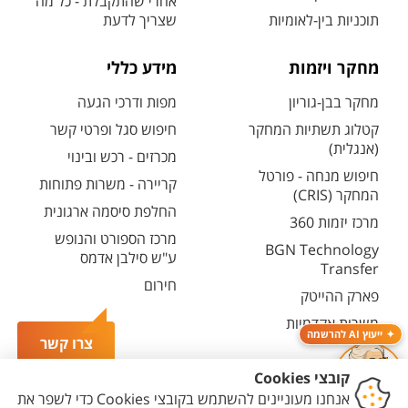
אחרי שהתקבלת - כל מה
תוכניות בין-לאומיות
שצריך לדעת
מחקר ויזמות
מידע כללי
מחקר בבן-גוריון
מפות ודרכי הגעה
קטלוג תשתיות המחקר
חיפוש סגל ופרטי קשר
(אנגלית)
מכרזים - רכש ובינוי
חיפוש מנחה - פורטל
קריירה - משרות פתוחות
המחקר (CRIS)
החלפת סיסמה ארגונית
מרכז יזמות 360
מרכז הספורט והנופש
BGN Technology
ע"ש סילבן אדמס
Transfer
חירום
פארק ההייטק
משרות אקדמיות
ייעוץ AI להרשמה
צרו קשר