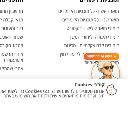
תוכניות לימודים
התעניינו
תואר ראשון - כל תוכניות הלימודים
מחשבון ממוצע
תואר שני - כל תוכניות הלימודים
תנאי קבלה לת
לימודי תואר שלישי - דוקטורט
דיור ומעונות
לימודי תעודה ולימודי המשך
שנתון האוניב
לימודים קדם אקדמיים - מכינות
קטלוג הקורסי
המרכז האוניברסיטאי ללימודי חוץ
אחרי הרשמה -
ייעוץ AI להרשמה
ולמועמדות
תוכניות בין-לאומיות
אחרי שהתקבל
יצירת קשר
הצהרת נגישות
מדיניות פרטיות
מדיניות עריכת תוכן