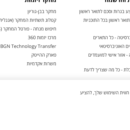
ת והרשמה
מחקר ויזמות
 בגרות וסכם לתואר ראשון
מחקר בבן-גוריון
ואר ראשון בכל התוכניות
קטלוג תשתיות המחקר (אנגלית
חיפוש מנחה - פורטל המחקר (CRIS)
רסיטה - כל התארים
מרכז יזמות 360
ם האוניברסיטאי
BGN Technology Transfer
 אזור אישי למועמדים
פארק ההייטק
משרות אקדמיות
ת - כל מה שצריך לדעת
הגדרת עוגיות