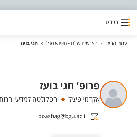
פריט נגישות
תפריט
עמוד הבית
האנשים שלנו - חיפוש סגל
חגי בועז
פרופ' חגי בועז
יחידות
אקדמי פעיל
הפקולטה למדעי הרוח 
אזור צור קשר עם איש הסגל
boashag@bgu.ac.il