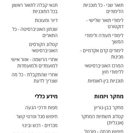
תואר שני - כל תוכניות
תנאי קבלה לתואר ראשון
הלימודים
בכל התוכניות
לימודי תואר שלישי -
דיור ומעונות
דוקטורט
שנתון האוניברסיטה - כל
לימודי תעודה ולימודי
התארים
המשך
קטלוג הקורסים
לימודים קדם אקדמיים -
האוניברסיטאי
מכינות
אחרי הרשמה - אזור אישי
המרכז האוניברסיטאי
למועמדים ולמועמדות
ללימודי חוץ
אחרי שהתקבלת - כל מה
תוכניות בין-לאומיות
שצריך לדעת
מחקר ויזמות
מידע כללי
מחקר בבן-גוריון
מפות ודרכי הגעה
קטלוג תשתיות המחקר
חיפוש סגל ופרטי קשר
(אנגלית)
מכרזים - רכש ובינוי
חיפוש מנחה - פורטל