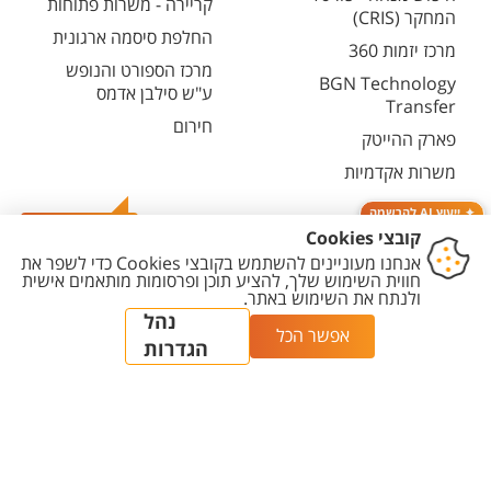
קריירה - משרות פתוחות
המחקר (CRIS)
החלפת סיסמה ארגונית
מרכז יזמות 360
מרכז הספורט והנופש
BGN Technology
ע"ש סילבן אדמס
Transfer
חירום
פארק ההייטק
משרות אקדמיות
ייעוץ AI להרשמה
צרו קשר
יצירת
הצהרת
מדיניות
מדיניות עריכת
הגדרת
קשר
נגישות
פרטיות
תוכן
עוגיות