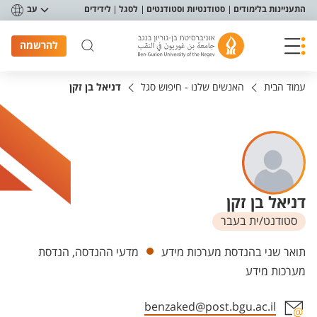
פריט נגישות
התעניינות בלימודים
סטודנטיות וסטודנטים
לסגל
לידידים
עב
להרשמה
עמוד הבית
האנשים שלנו - חיפוש סגל
דניאל בן זקן
דניאל בן זקן
סטודנט/ית בעבר
יחידות
תואר שני בהנדסת מערכות מידע
מדעי ההנדסה, הנדסת
מערכות מידע
benzaked@post.bgu.ac.il