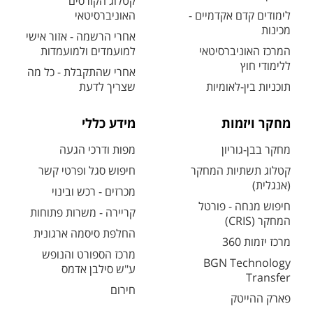
קטלוג הקורסים
לימודים קדם אקדמיים -
האוניברסיטאי
מכינות
אחרי הרשמה - אזור אישי
המרכז האוניברסיטאי
למועמדים ולמועמדות
ללימודי חוץ
אחרי שהתקבלת - כל מה
תוכניות בין-לאומיות
שצריך לדעת
מחקר ויזמות
מידע כללי
מחקר בבן-גוריון
מפות ודרכי הגעה
קטלוג תשתיות המחקר
חיפוש סגל ופרטי קשר
(אנגלית)
מכרזים - רכש ובינוי
חיפוש מנחה - פורטל
קריירה - משרות פתוחות
המחקר (CRIS)
החלפת סיסמה ארגונית
מרכז יזמות 360
מרכז הספורט והנופש
BGN Technology
ע"ש סילבן אדמס
Transfer
חירום
פארק ההייטק