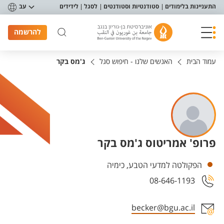
פריט נגישות
התעניינות בלימודים
סטודנטיות וסטודנטים
לסגל
לידידים
עב
להרשמה
עמוד הבית
האנשים שלנו - חיפוש סגל
ג'מס בקר
פרופ' אמריטוס ג'מס בקר
יחידות
הפקולטה למדעי הטבע, כימיה
08-646-1193
becker@bgu.ac.il
אזור צור קשר עם איש הסגל