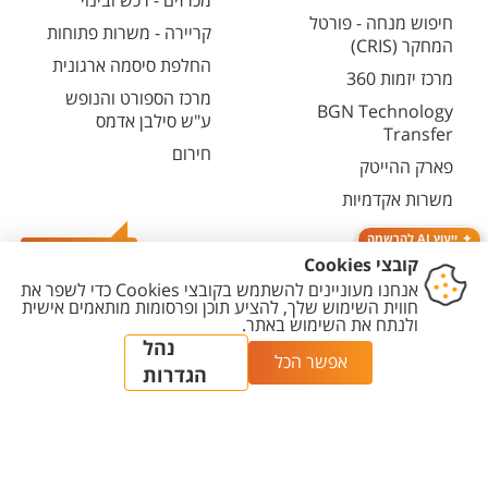
מכרזים - רכש ובינוי
חיפוש מנחה - פורטל
קריירה - משרות פתוחות
המחקר (CRIS)
החלפת סיסמה ארגונית
מרכז יזמות 360
מרכז הספורט והנופש
BGN Technology
ע"ש סילבן אדמס
Transfer
חירום
פארק ההייטק
משרות אקדמיות
ייעוץ AI להרשמה
צרו קשר
יצירת
הצהרת
מדיניות
מדיניות עריכת
הגדרת
קשר
נגישות
פרטיות
תוכן
עוגיות