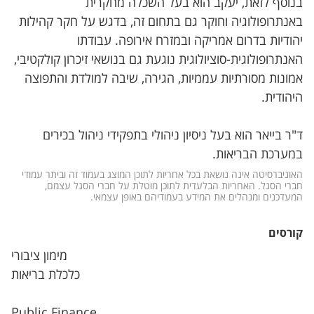
בנוסף לזאת, יעקב הוא בעל השכלה מחקרית
באנתרופולוגיה וחוקר גם בתחום זה, בדגש על חקר קהילות
יהודיות בדרום אמריקה ובמזרח אירופה. עבודתו
האנתרופולוגית-סוציולוגית נוגעת גם בנושאי זיכרון קולקטיבי,
אמונות מסורתיות עממיות, הגירה, שיבה למולדת והתפוצה
היהודית.
ד"ר בייאר הוא בעל ניסיון ניהולי בתפקידי ניהול בכירים
במערכת הבריאות.
האוניברסיטה אינה נושאת בכל אחריות לתוכן המוצג בעמוד זה וביתר עמודי 
חברי הסגל. האחריות הבלעדית לתוכן מוטלת על חברי הסגל עצמם, 
המעדכנים ומנהלים את המידע בעמודיהם באופן עצמאי.
קורסים
מימון ציבורי
כלכלת בריאות
Public Finance