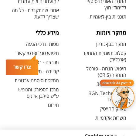
המרכז האוניברסיטאי
למועמדים ולמועמדות
ללימודי חוץ
אחרי שהתקבלת - כל מה
תוכניות בין-לאומיות
שצריך לדעת
מחקר ויזמות
מידע כללי
מחקר בבן-גוריון
מפות ודרכי הגעה
קטלוג תשתיות המחקר
חיפוש סגל ופרטי קשר
(אנגלית)
מכרזים - רכש ובינוי
צרו קשר
חיפוש מנחה - פורטל
קריירה - משרות פתוחות
המחקר (CRIS)
החלפת סיסמה ארגונית
ייעוץ AI להרשמה
מרכז יזמות 360
מרכז הספורט והנופש
BGN Technology
ע"ש סילבן אדמס
Transfer
חירום
פארק ההייטק
משרות אקדמיות