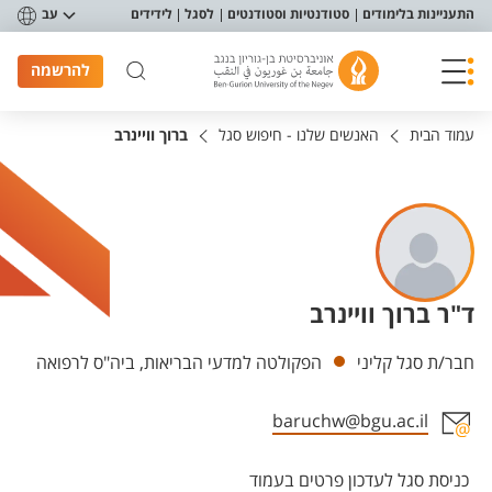
פריט נגישות
התעניינות בלימודים
סטודנטיות וסטודנטים
לסגל
לידידים
עב
להרשמה
עמוד הבית
האנשים שלנו - חיפוש סגל
ברוך וויינרב
ד"ר ברוך וויינרב
יחידות
חבר/ת סגל קליני
הפקולטה למדעי הבריאות, ביה"ס לרפואה
baruchw@bgu.ac.il
אזור צור קשר עם איש הסגל
כניסת סגל לעדכון פרטים בעמוד