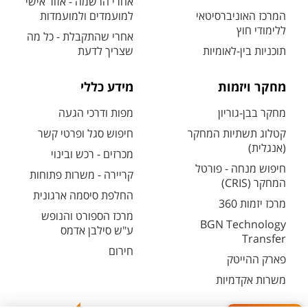
אחרי הרשמה - אזור אישי
המרכז האוניברסיטאי
למועמדים ולמועמדות
ללימודי חוץ
אחרי שהתקבלת - כל מה
תוכניות בין-לאומיות
שצריך לדעת
מחקר ויזמות
מידע כללי
מחקר בבן-גוריון
מפות ודרכי הגעה
קטלוג תשתיות המחקר
חיפוש סגל ופרטי קשר
(אנגלית)
מכרזים - רכש ובינוי
חיפוש מנחה - פורטל
קריירה - משרות פתוחות
המחקר (CRIS)
החלפת סיסמה ארגונית
מרכז יזמות 360
מרכז הספורט והנופש
BGN Technology
ע"ש סילבן אדמס
Transfer
חירום
פארק ההייטק
משרות אקדמיות