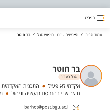
פריט נגישות
תפריט
עמוד הבית
האנשים שלנו - חיפוש סגל
בר חוטר
בר חוטר
סגל בעבר
יחידות
אקדמי לא פעיל
התכנית האקדמית ל
תואר שני בהנדסת תעשיה וניהול
מד
אזור צור קשר עם איש הסגל
barhot@post.bgu.ac.il