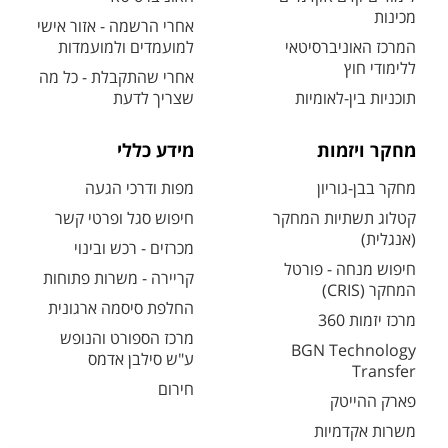
מכינות
אחרי הרשמה - אזור אישי
המרכז האוניברסיטאי
למועמדים ולמועמדות
ללימודי חוץ
אחרי שהתקבלת - כל מה
תוכניות בין-לאומיות
שצריך לדעת
מחקר ויזמות
מידע כללי
מחקר בבן-גוריון
מפות ודרכי הגעה
קטלוג תשתיות המחקר
חיפוש סגל ופרטי קשר
(אנגלית)
מכרזים - רכש ובינוי
חיפוש מנחה - פורטל
קריירה - משרות פתוחות
המחקר (CRIS)
החלפת סיסמה ארגונית
מרכז יזמות 360
מרכז הספורט והנופש
BGN Technology
ע"ש סילבן אדמס
Transfer
חירום
פארק ההייטק
משרות אקדמיות