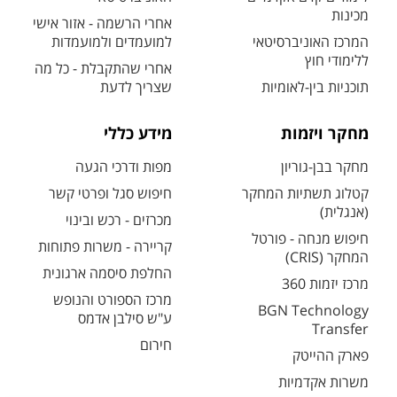
מכינות
אחרי הרשמה - אזור אישי
המרכז האוניברסיטאי
למועמדים ולמועמדות
ללימודי חוץ
אחרי שהתקבלת - כל מה
תוכניות בין-לאומיות
שצריך לדעת
מחקר ויזמות
מידע כללי
מחקר בבן-גוריון
מפות ודרכי הגעה
קטלוג תשתיות המחקר
חיפוש סגל ופרטי קשר
(אנגלית)
מכרזים - רכש ובינוי
חיפוש מנחה - פורטל
קריירה - משרות פתוחות
המחקר (CRIS)
החלפת סיסמה ארגונית
מרכז יזמות 360
מרכז הספורט והנופש
BGN Technology
ע"ש סילבן אדמס
Transfer
חירום
פארק ההייטק
משרות אקדמיות