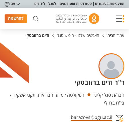
פריט נגישות
התעניינות בלימודים
סטודנטיות וסטודנטים
לסגל
לידידים
עב
להרשמה
עמוד הבית
האנשים שלנו - חיפוש סגל
ודים ברזובסקי
ד"ר ודים ברזובסקי
יחידות
חבר/ת סגל קליני
הפקולטה למדעי הבריאות, תקני אשקלון -
בי"ח ברזילי
barazovs@bgu.ac.il
אזור צור קשר עם איש הסגל