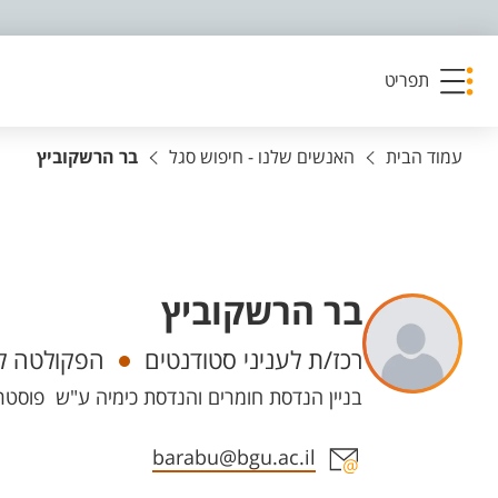
פריט נגישות
תפריט
עמוד הבית
האנשים שלנו - חיפוש סגל
בר הרשקוביץ
בר הרשקוביץ
יחידות
רכז/ת לעניני סטודנטים
הפקולטה למ
בניין הנדסת חומרים והנדסת כימיה ע"ש פוסטר - 59 חדר 207, קמפוס מר
אזור צור קשר עם איש הסגל
barabu@bgu.ac.il