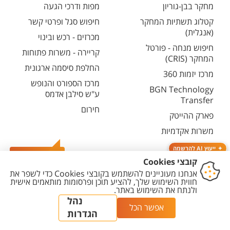
מחקר בבן-גוריון
מפות ודרכי הגעה
קטלוג תשתיות המחקר
חיפוש סגל ופרטי קשר
(אנגלית)
מכרזים - רכש ובינוי
חיפוש מנחה - פורטל
קריירה - משרות פתוחות
המחקר (CRIS)
החלפת סיסמה ארגונית
מרכז יזמות 360
מרכז הספורט והנופש
BGN Technology
ע"ש סילבן אדמס
Transfer
חירום
פארק ההייטק
משרות אקדמיות
ייעוץ AI להרשמה
צרו קשר
יצירת
הצהרת
מדיניות
מדיניות עריכת
הגדרת
קשר
נגישות
פרטיות
תוכן
עוגיות