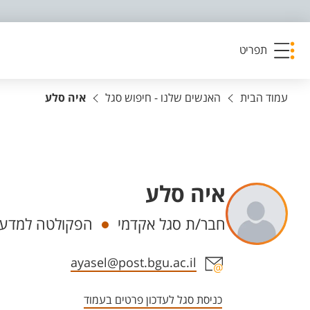
פריט נגישות
תפריט
עמוד הבית
האנשים שלנו - חיפוש סגל
איה סלע
איה סלע
יחידות
חבר/ת סגל אקדמי
הפקולטה למדעי
אזור צור קשר עם איש הסגל
ayasel@post.bgu.ac.il
כניסת סגל לעדכון פרטים בעמוד