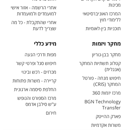
מכינות
אחרי הרשמה - אזור אישי
המרכז האוניברסיטאי
למועמדים ולמועמדות
ללימודי חוץ
אחרי שהתקבלת - כל מה
תוכניות בין-לאומיות
שצריך לדעת
מחקר ויזמות
מידע כללי
מחקר בבן-גוריון
מפות ודרכי הגעה
קטלוג תשתיות המחקר
חיפוש סגל ופרטי קשר
(אנגלית)
מכרזים - רכש ובינוי
חיפוש מנחה - פורטל
קריירה - משרות פתוחות
המחקר (CRIS)
החלפת סיסמה ארגונית
מרכז יזמות 360
מרכז הספורט והנופש
BGN Technology
ע"ש סילבן אדמס
Transfer
חירום
פארק ההייטק
משרות אקדמיות