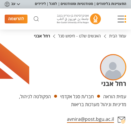
פריט נגישות
התעניינות בלימודים
סטודנטיות וסטודנטים
לסגל
לידידים
עב
להרשמה
עמוד הבית
האנשים שלנו - חיפוש סגל
רחל אבני
רחל אבני
יחידות
עמית הוראה
חבר/ת סגל אקדמי
הפקולטה לניהול,
מדיניות וניהול מערכות בריאות
avnira@post.bgu.ac.il
אזור צור קשר עם איש הסגל