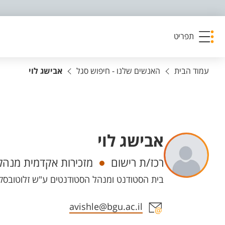
פריט נגישות
תפריט
עמוד הבית
האנשים שלנו - חיפוש סגל
אבישג לוי
אבישג לוי
יחידות
רכז/ת רישום
מזכירות אקדמית מנהלי
בית הסטודנט ומנהל הסטודנטים ע"ש זלוטובסקי - 70 קומה 2 חדר 258, קמפוס 
אזור צור קשר עם איש הסגל
avishle@bgu.ac.il