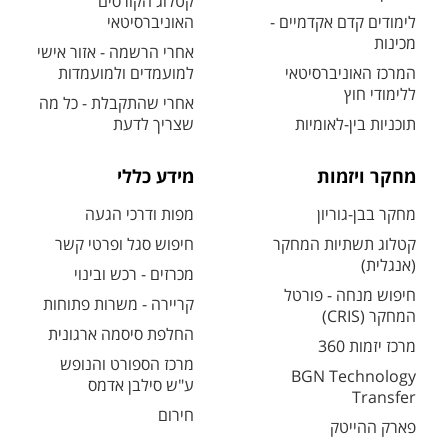
קטלוג הקורסים
לימודים קדם אקדמיים -
האוניברסיטאי
מכינות
אחרי הרשמה - אזור אישי
המרכז האוניברסיטאי
למועמדים ולמועמדות
ללימודי חוץ
אחרי שהתקבלת - כל מה
תוכניות בין-לאומיות
שצריך לדעת
מחקר ויזמות
מידע כללי
מחקר בבן-גוריון
מפות ודרכי הגעה
קטלוג תשתיות המחקר
חיפוש סגל ופרטי קשר
(אנגלית)
מכרזים - רכש ובינוי
חיפוש מנחה - פורטל
קריירה - משרות פתוחות
המחקר (CRIS)
החלפת סיסמה ארגונית
מרכז יזמות 360
מרכז הספורט והנופש
BGN Technology
ע"ש סילבן אדמס
Transfer
חירום
פארק ההייטק