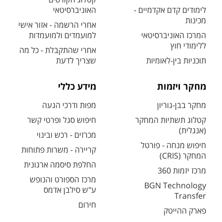
לימודים קדם אקדמיים -
האוניברסיטאי
מכינות
אחרי הרשמה - אזור אישי
המרכז האוניברסיטאי
למועמדים ולמועמדות
ללימודי חוץ
אחרי שהתקבלת - כל מה
תוכניות בין-לאומיות
שצריך לדעת
מחקר ויזמות
מידע כללי
מחקר בבן-גוריון
מפות ודרכי הגעה
קטלוג תשתיות המחקר
חיפוש סגל ופרטי קשר
(אנגלית)
מכרזים - רכש ובינוי
חיפוש מנחה - פורטל
קריירה - משרות פתוחות
המחקר (CRIS)
החלפת סיסמה ארגונית
מרכז יזמות 360
מרכז הספורט והנופש
BGN Technology
ע"ש סילבן אדמס
Transfer
חירום
פארק ההייטק