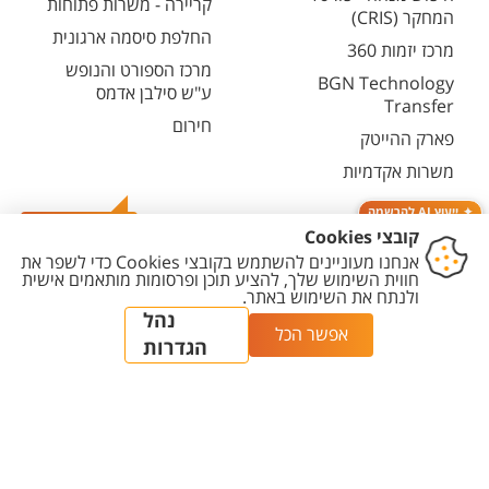
קריירה - משרות פתוחות
המחקר (CRIS)
החלפת סיסמה ארגונית
מרכז יזמות 360
מרכז הספורט והנופש
BGN Technology
ע"ש סילבן אדמס
Transfer
חירום
פארק ההייטק
משרות אקדמיות
ייעוץ AI להרשמה
צרו קשר
יצירת
הצהרת
מדיניות
מדיניות עריכת
הגדרת
קשר
נגישות
פרטיות
תוכן
עוגיות