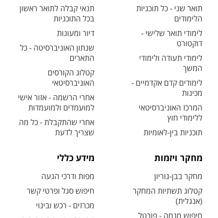
תואר שני - כל תוכניות
תנאי קבלה לתואר ראשון
הלימודים
בכל התוכניות
לימודי תואר שלישי -
דיור ומעונות
דוקטורט
שנתון האוניברסיטה - כל
לימודי תעודה ולימודי
התארים
המשך
קטלוג הקורסים
לימודים קדם אקדמיים -
האוניברסיטאי
מכינות
אחרי הרשמה - אזור אישי
המרכז האוניברסיטאי
למועמדים ולמועמדות
ללימודי חוץ
אחרי שהתקבלת - כל מה
תוכניות בין-לאומיות
שצריך לדעת
מחקר ויזמות
מידע כללי
מחקר בבן-גוריון
מפות ודרכי הגעה
קטלוג תשתיות המחקר
חיפוש סגל ופרטי קשר
(אנגלית)
מכרזים - רכש ובינוי
חיפוש מנחה - פורטל