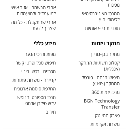
מכינות
אחרי הרשמה - אזור אישי
המרכז האוניברסיטאי
למועמדים ולמועמדות
ללימודי חוץ
אחרי שהתקבלת - כל מה
תוכניות בין-לאומיות
שצריך לדעת
מחקר ויזמות
מידע כללי
מחקר בבן-גוריון
מפות ודרכי הגעה
קטלוג תשתיות המחקר
חיפוש סגל ופרטי קשר
(אנגלית)
מכרזים - רכש ובינוי
חיפוש מנחה - פורטל
קריירה - משרות פתוחות
המחקר (CRIS)
החלפת סיסמה ארגונית
מרכז יזמות 360
מרכז הספורט והנופש
BGN Technology
ע"ש סילבן אדמס
Transfer
חירום
פארק ההייטק
משרות אקדמיות