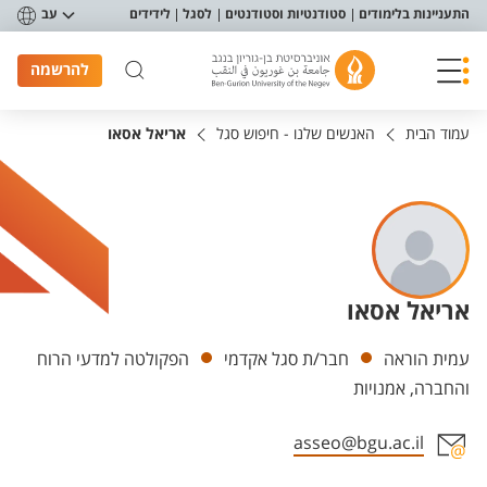
פריט נגישות
התעניינות בלימודים
סטודנטיות וסטודנטים
לסגל
לידידים
עב
להרשמה
עמוד הבית
האנשים שלנו - חיפוש סגל
אריאל אסאו
אריאל אסאו
יחידות
עמית הוראה
חבר/ת סגל אקדמי
הפקולטה למדעי הרוח
והחברה, אמנויות
asseo@bgu.ac.il
אזור צור קשר עם איש הסגל