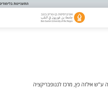
התעניינות בלימודים
יה ע"ש אילזה כץ, מרכז לננופבריקציה