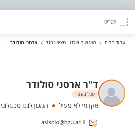
פריט נגישות
תפריט
עמוד הבית
האנשים שלנו - חיפוש סגל
ארסני סולודר
ד"ר ארסני סולודר
סגל בעבר
יחידות
אקדמי לא פעיל
המכון לננו טכנולוג
אזור צור קשר עם איש הסגל
asisolo@bgu.ac.il