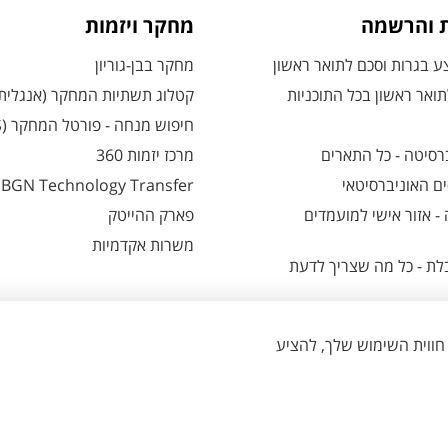
ת והרשמה
מחקר ויזמות
 בגרות וסכם לתואר ראשון
מחקר בבן-גוריון
ואר ראשון בכל התוכניות
קטלוג תשתיות המחקר (אנגלית
חיפוש מנחה - פורטל המחקר (CRIS)
רסיטה - כל התארים
מרכז יזמות 360
ם האוניברסיטאי
BGN Technology Transfer
 אזור אישי למועמדים
פארק ההייטק
משרות אקדמיות
ת - כל מה שצריך לדעת