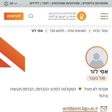
פריט נגישות
התעניינות בלימודים
סטודנטיות וסטודנטים
לסגל
לידידים
עב
להרשמה
עמוד הבית
האנשים שלנו - חיפוש סגל
אסי לזר
אסי לזר
סגל בעבר
יחידות
אקדמי לא פעיל
הפקולטה למדעי ההנדסה, הנדסת תעשיה
וניהול
asil@post.bgu.ac.il