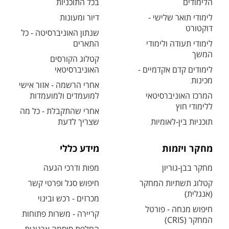
הלימודים
בכל התוכניות
לימודי תואר שלישי -
דיור ומעונות
דוקטורט
שנתון האוניברסיטה - כל
לימודי תעודה ולימודי
התארים
המשך
קטלוג הקורסים
לימודים קדם אקדמיים -
האוניברסיטאי
מכינות
אחרי הרשמה - אזור אישי
המרכז האוניברסיטאי
למועמדים ולמועמדות
ללימודי חוץ
אחרי שהתקבלת - כל מה
תוכניות בין-לאומיות
שצריך לדעת
מחקר ויזמות
מידע כללי
מחקר בבן-גוריון
מפות ודרכי הגעה
קטלוג תשתיות המחקר
חיפוש סגל ופרטי קשר
(אנגלית)
מכרזים - רכש ובינוי
חיפוש מנחה - פורטל
קריירה - משרות פתוחות
המחקר (CRIS)