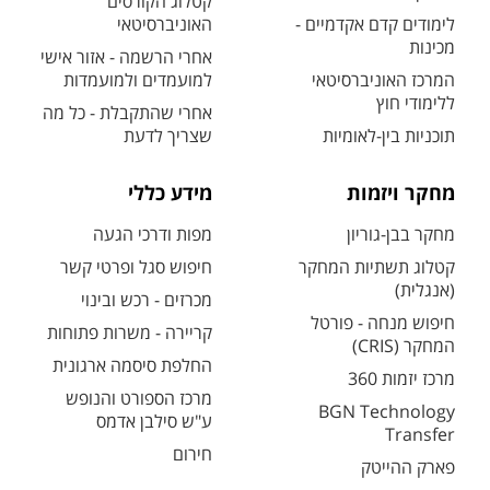
קטלוג הקורסים
לימודים קדם אקדמיים -
האוניברסיטאי
מכינות
אחרי הרשמה - אזור אישי
המרכז האוניברסיטאי
למועמדים ולמועמדות
ללימודי חוץ
אחרי שהתקבלת - כל מה
תוכניות בין-לאומיות
שצריך לדעת
מחקר ויזמות
מידע כללי
מחקר בבן-גוריון
מפות ודרכי הגעה
קטלוג תשתיות המחקר
חיפוש סגל ופרטי קשר
(אנגלית)
מכרזים - רכש ובינוי
חיפוש מנחה - פורטל
קריירה - משרות פתוחות
המחקר (CRIS)
החלפת סיסמה ארגונית
מרכז יזמות 360
מרכז הספורט והנופש
BGN Technology
ע"ש סילבן אדמס
Transfer
חירום
פארק ההייטק