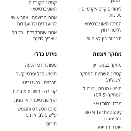
המשך
קטלוג הקורסים
לימודים קדם אקדמיים -
האוניברסיטאי
מכינות
אחרי הרשמה - אזור אישי
המרכז האוניברסיטאי
למועמדים ולמועמדות
ללימודי חוץ
אחרי שהתקבלת - כל מה
תוכניות בין-לאומיות
שצריך לדעת
מחקר ויזמות
מידע כללי
מחקר בבן-גוריון
מפות ודרכי הגעה
קטלוג תשתיות המחקר
חיפוש סגל ופרטי קשר
(אנגלית)
מכרזים - רכש ובינוי
חיפוש מנחה - פורטל
קריירה - משרות פתוחות
המחקר (CRIS)
החלפת סיסמה ארגונית
מרכז יזמות 360
מרכז הספורט והנופש
BGN Technology
ע"ש סילבן אדמס
Transfer
חירום
פארק ההייטק