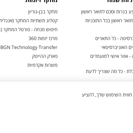
ת והרשמה
מחקר ויזמות
 בגרות וסכם לתואר ראשון
מחקר בבן-גוריון
ואר ראשון בכל התוכניות
קטלוג תשתיות המחקר (אנגלית
חיפוש מנחה - פורטל המחקר (CRIS)
רסיטה - כל התארים
מרכז יזמות 360
ם האוניברסיטאי
BGN Technology Transfer
 אזור אישי למועמדים
פארק ההייטק
משרות אקדמיות
ת - כל מה שצריך לדעת
הגדרת עוגיות