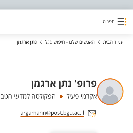
פריט נגישות
תפריט
עמוד הבית
האנשים שלנו - חיפוש סגל
נתן ארגמן
פרופ' נתן ארגמן
יחידות
אקדמי פעיל
הפקולטה למדעי הטבע,
אזור צור קשר עם איש הסגל
argamann@post.bgu.ac.il