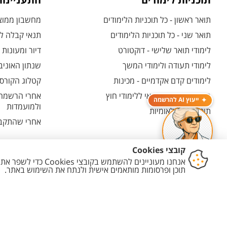
תוכניות לימודים
התעניינו
תואר ראשון - כל תוכניות הלימודים
מחשבון ממוצע
תואר שני - כל תוכניות הלימודים
תנאי קבלה לת
לימודי תואר שלישי - דוקטורט
דיור ומעונות
לימודי תעודה ולימודי המשך
שנתון האוניב
לימודים קדם אקדמיים - מכינות
קטלוג הקורסי
המרכז האוניברסיטאי ללימודי חוץ
אחרי הרשמה -
ייעוץ AI להרשמה
ולמועמדות
תוכניות בין-לאומיות
אחרי שהתקבל
יצירת קשר
הצהרת נגישות
מדיניות פרטיות
מדיניות עריכת תוכן