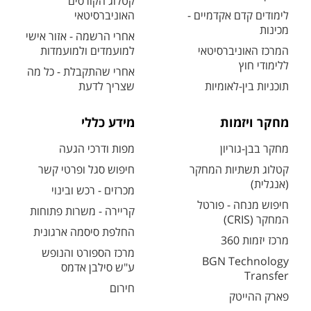
קטלוג הקורסים
לימודים קדם אקדמיים -
האוניברסיטאי
מכינות
אחרי הרשמה - אזור אישי
המרכז האוניברסיטאי
למועמדים ולמועמדות
ללימודי חוץ
אחרי שהתקבלת - כל מה
תוכניות בין-לאומיות
שצריך לדעת
מחקר ויזמות
מידע כללי
מחקר בבן-גוריון
מפות ודרכי הגעה
קטלוג תשתיות המחקר
חיפוש סגל ופרטי קשר
(אנגלית)
מכרזים - רכש ובינוי
חיפוש מנחה - פורטל
קריירה - משרות פתוחות
המחקר (CRIS)
החלפת סיסמה ארגונית
מרכז יזמות 360
מרכז הספורט והנופש
BGN Technology
ע"ש סילבן אדמס
Transfer
חירום
פארק ההייטק