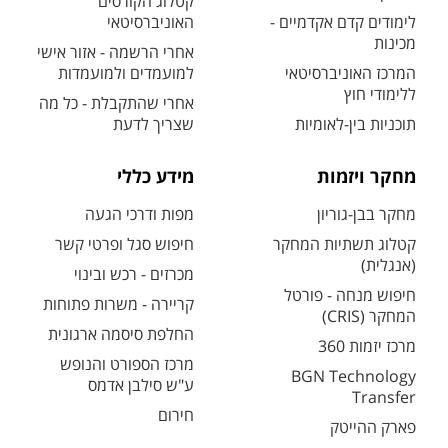
קטלוג הקורסים
לימודים קדם אקדמיים -
האוניברסיטאי
מכינות
אחרי הרשמה - אזור אישי
המרכז האוניברסיטאי
למועמדים ולמועמדות
ללימודי חוץ
אחרי שהתקבלת - כל מה
תוכניות בין-לאומיות
שצריך לדעת
מחקר ויזמות
מידע כללי
מחקר בבן-גוריון
מפות ודרכי הגעה
קטלוג תשתיות המחקר
חיפוש סגל ופרטי קשר
(אנגלית)
מכרזים - רכש ובינוי
חיפוש מנחה - פורטל
קריירה - משרות פתוחות
המחקר (CRIS)
החלפת סיסמה ארגונית
מרכז יזמות 360
מרכז הספורט והנופש
BGN Technology
ע"ש סילבן אדמס
Transfer
חירום
פארק ההייטק