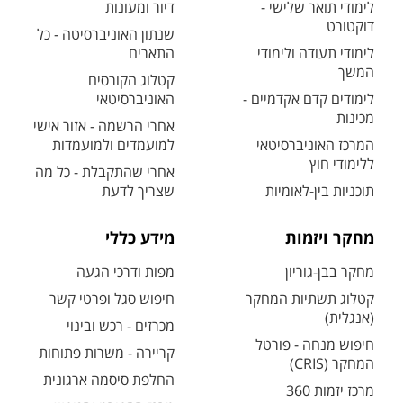
לימודי תואר שלישי -
דיור ומעונות
דוקטורט
שנתון האוניברסיטה - כל
לימודי תעודה ולימודי
התארים
המשך
קטלוג הקורסים
לימודים קדם אקדמיים -
האוניברסיטאי
מכינות
אחרי הרשמה - אזור אישי
המרכז האוניברסיטאי
למועמדים ולמועמדות
ללימודי חוץ
אחרי שהתקבלת - כל מה
תוכניות בין-לאומיות
שצריך לדעת
מחקר ויזמות
מידע כללי
מחקר בבן-גוריון
מפות ודרכי הגעה
קטלוג תשתיות המחקר
חיפוש סגל ופרטי קשר
(אנגלית)
מכרזים - רכש ובינוי
חיפוש מנחה - פורטל
קריירה - משרות פתוחות
המחקר (CRIS)
החלפת סיסמה ארגונית
מרכז יזמות 360