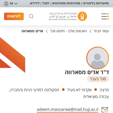
פריט נגישות
התעניינות בלימודים
סטודנטיות וסטודנטים
לסגל
לידידים
עב
להרשמה
עמוד הבית
האנשים שלנו - חיפוש סגל
אדים מסארווה
ד"ר אדים מסארווה
סגל בעבר
יחידות
מרצה
אקדמי לא פעיל
הפקולטה למדעי הרוח והחברה,
עבודה סוציאלית
adeem.massarwa@mail.huji.ac.il