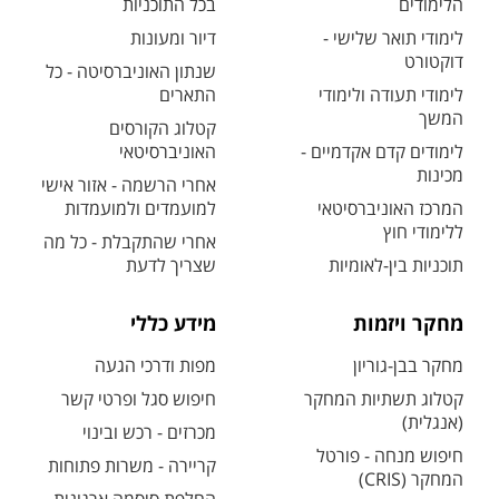
הלימודים
בכל התוכניות
לימודי תואר שלישי -
דיור ומעונות
דוקטורט
שנתון האוניברסיטה - כל
לימודי תעודה ולימודי
התארים
המשך
קטלוג הקורסים
לימודים קדם אקדמיים -
האוניברסיטאי
מכינות
אחרי הרשמה - אזור אישי
המרכז האוניברסיטאי
למועמדים ולמועמדות
ללימודי חוץ
אחרי שהתקבלת - כל מה
תוכניות בין-לאומיות
שצריך לדעת
מחקר ויזמות
מידע כללי
מחקר בבן-גוריון
מפות ודרכי הגעה
קטלוג תשתיות המחקר
חיפוש סגל ופרטי קשר
(אנגלית)
מכרזים - רכש ובינוי
חיפוש מנחה - פורטל
קריירה - משרות פתוחות
המחקר (CRIS)