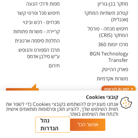
מחקר בבן-גוריון
מפות ודרכי הגעה
קטלוג תשתיות המחקר
חיפוש סגל ופרטי קשר
(אנגלית)
מכרזים - רכש ובינוי
חיפוש מנחה - פורטל
קריירה - משרות פתוחות
המחקר (CRIS)
החלפת סיסמה ארגונית
מרכז יזמות 360
מרכז הספורט והנופש
BGN Technology
ע"ש סילבן אדמס
Transfer
חירום
פארק ההייטק
משרות אקדמיות
ייעוץ AI להרשמה
צרו קשר
יצירת
הצהרת
מדיניות
מדיניות עריכת
הגדרת
קשר
נגישות
פרטיות
תוכן
עוגיות