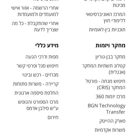
מכינות
אחרי הרשמה - אזור אישי
המרכז האוניברסיטאי
למועמדים ולמועמדות
ללימודי חוץ
אחרי שהתקבלת - כל מה
תוכניות בין-לאומיות
שצריך לדעת
מחקר ויזמות
מידע כללי
מחקר בבן-גוריון
מפות ודרכי הגעה
קטלוג תשתיות המחקר
חיפוש סגל ופרטי קשר
(אנגלית)
מכרזים - רכש ובינוי
חיפוש מנחה - פורטל
קריירה - משרות פתוחות
המחקר (CRIS)
החלפת סיסמה ארגונית
מרכז יזמות 360
מרכז הספורט והנופש
BGN Technology
ע"ש סילבן אדמס
Transfer
חירום
פארק ההייטק
משרות אקדמיות