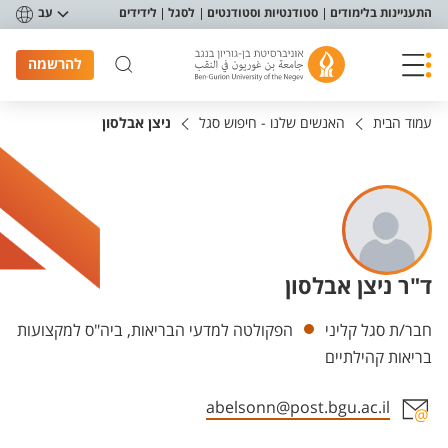
פריט נגישות
התעניינות בלימודים
סטודנטיות וסטודנטים
לסגל
לידידים
עב
להרשמה
עמוד הבית
האנשים שלנו - חיפוש סגל
ניצן אבלסון
ד"ר ניצן אבלסון
יחידות
חבר/ת סגל קליני
הפקולטה למדעי הבריאות, ביה"ס למקצועות
בריאות קהילתיים
abelsonn@post.bgu.ac.il
אזור צור קשר עם איש הסגל