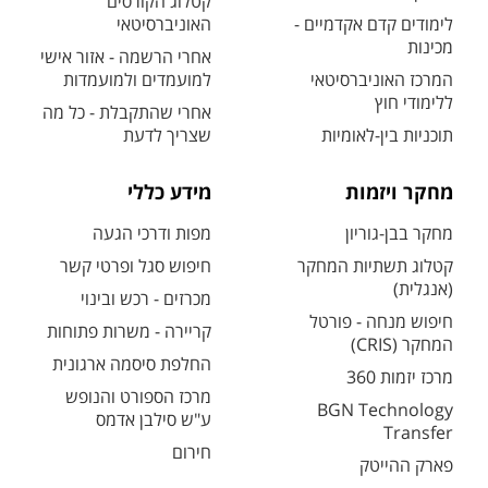
קטלוג הקורסים
לימודים קדם אקדמיים -
האוניברסיטאי
מכינות
אחרי הרשמה - אזור אישי
המרכז האוניברסיטאי
למועמדים ולמועמדות
ללימודי חוץ
אחרי שהתקבלת - כל מה
תוכניות בין-לאומיות
שצריך לדעת
מחקר ויזמות
מידע כללי
מחקר בבן-גוריון
מפות ודרכי הגעה
קטלוג תשתיות המחקר
חיפוש סגל ופרטי קשר
(אנגלית)
מכרזים - רכש ובינוי
חיפוש מנחה - פורטל
קריירה - משרות פתוחות
המחקר (CRIS)
החלפת סיסמה ארגונית
מרכז יזמות 360
מרכז הספורט והנופש
BGN Technology
ע"ש סילבן אדמס
Transfer
חירום
פארק ההייטק