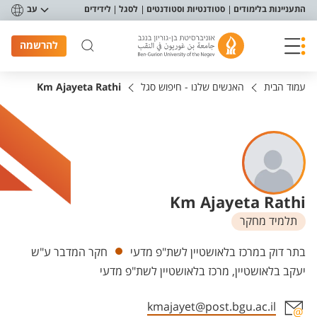
פריט נגישות
התעניינות בלימודים
סטודנטיות וסטודנטים
לסגל
לידידים
עב
להרשמה
עמוד הבית
האנשים שלנו - חיפוש סגל
Km Ajayeta Rathi
Km Ajayeta Rathi
תלמיד מחקר
יחידות
בתר דוק במרכז בלאושטיין לשת"פ מדעי
חקר המדבר ע"ש
יעקב בלאושטיין, מרכז בלאושטיין לשת"פ מדעי
kmajayet@post.bgu.ac.il