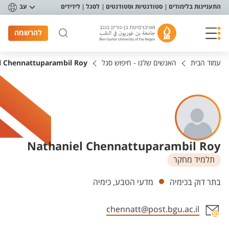
פריט נגישות
התעניינות בלימודים
סטודנטיות וסטודנטים
לסגל
לידידים
עב
להרשמה
עמוד הבית
האנשים שלנו - חיפוש סגל
l Chennattuparambil Roy
Nathaniel Chennattuparambil Roy
תלמיד מחקר
יחידות
בתר דוק בכימיה
מדעי הטבע, כימיה
chennatt@post.bgu.ac.il
אזור צור קשר עם איש הסגל