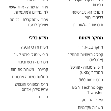
מכינות
אחרי הרשמה - אזור אישי
המרכז האוניברסיטאי
למועמדים ולמועמדות
ללימודי חוץ
אחרי שהתקבלת - כל מה
תוכניות בין-לאומיות
שצריך לדעת
מחקר ויזמות
מידע כללי
מחקר בבן-גוריון
מפות ודרכי הגעה
קטלוג תשתיות המחקר
חיפוש סגל ופרטי קשר
(אנגלית)
מכרזים - רכש ובינוי
חיפוש מנחה - פורטל
קריירה - משרות פתוחות
המחקר (CRIS)
החלפת סיסמה ארגונית
מרכז יזמות 360
מרכז הספורט והנופש
BGN Technology
ע"ש סילבן אדמס
Transfer
חירום
פארק ההייטק
משרות אקדמיות