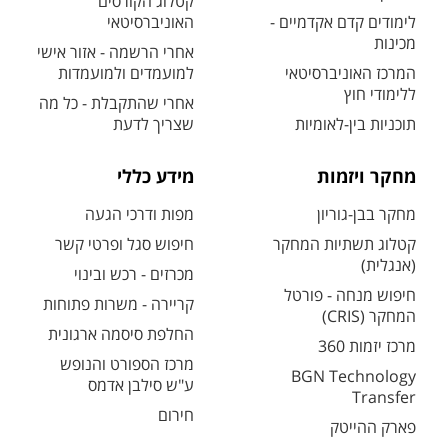
קטלוג הקורסים
לימודים קדם אקדמיים -
האוניברסיטאי
מכינות
אחרי הרשמה - אזור אישי
המרכז האוניברסיטאי
למועמדים ולמועמדות
ללימודי חוץ
אחרי שהתקבלת - כל מה
תוכניות בין-לאומיות
שצריך לדעת
מחקר ויזמות
מידע כללי
מחקר בבן-גוריון
מפות ודרכי הגעה
קטלוג תשתיות המחקר
חיפוש סגל ופרטי קשר
(אנגלית)
מכרזים - רכש ובינוי
חיפוש מנחה - פורטל
קריירה - משרות פתוחות
המחקר (CRIS)
החלפת סיסמה ארגונית
מרכז יזמות 360
מרכז הספורט והנופש
BGN Technology
ע"ש סילבן אדמס
Transfer
חירום
פארק ההייטק