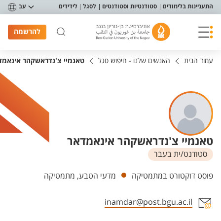
פריט נגישות
התעניינות בלימודים
סטודנטיות וסטודנטים
לסגל
לידידים
עב
להרשמה
עמוד הבית
האנשים שלנו - חיפוש סגל
טאנמיי צ'נדראשקהר אינאמד
טאנמיי צ'נדראשקהר אינאמדאר
סטודנט/ית בעבר
יחידות
פוסט דוקטורט במתמטיקה
מדעי הטבע, מתמטיקה
inamdar@post.bgu.ac.il
אזור צור קשר עם איש הסגל