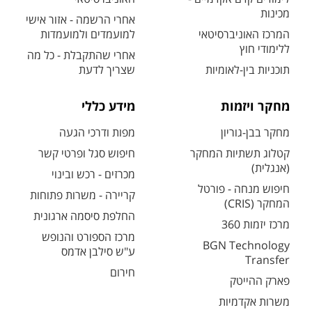
מכינות
אחרי הרשמה - אזור אישי
המרכז האוניברסיטאי
למועמדים ולמועמדות
ללימודי חוץ
אחרי שהתקבלת - כל מה
תוכניות בין-לאומיות
שצריך לדעת
מחקר ויזמות
מידע כללי
מחקר בבן-גוריון
מפות ודרכי הגעה
קטלוג תשתיות המחקר
חיפוש סגל ופרטי קשר
(אנגלית)
מכרזים - רכש ובינוי
חיפוש מנחה - פורטל
קריירה - משרות פתוחות
המחקר (CRIS)
החלפת סיסמה ארגונית
מרכז יזמות 360
מרכז הספורט והנופש
BGN Technology
ע"ש סילבן אדמס
Transfer
חירום
פארק ההייטק
משרות אקדמיות