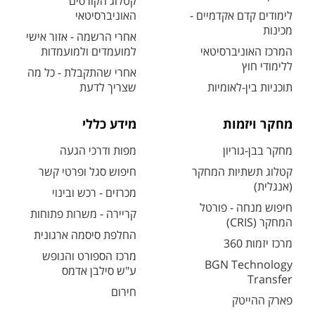
קטלוג הקורסים
לימודים קדם אקדמיים -
האוניברסיטאי
מכינות
אחרי הרשמה - אזור אישי
המרכז האוניברסיטאי
למועמדים ולמועמדות
ללימודי חוץ
אחרי שהתקבלת - כל מה
תוכניות בין-לאומיות
שצריך לדעת
מחקר ויזמות
מידע כללי
מחקר בבן-גוריון
מפות ודרכי הגעה
קטלוג תשתיות המחקר
חיפוש סגל ופרטי קשר
(אנגלית)
מכרזים - רכש ובינוי
חיפוש מנחה - פורטל
קריירה - משרות פתוחות
המחקר (CRIS)
החלפת סיסמה ארגונית
מרכז יזמות 360
מרכז הספורט והנופש
BGN Technology
ע"ש סילבן אדמס
Transfer
חירום
פארק ההייטק