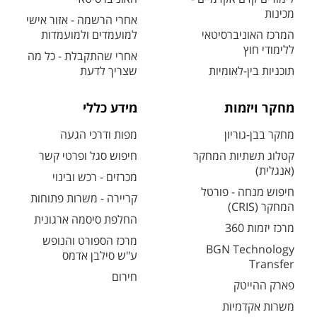
מכינות
אחרי הרשמה - אזור אישי
המרכז האוניברסיטאי
למועמדים ולמועמדות
ללימודי חוץ
אחרי שהתקבלת - כל מה
תוכניות בין-לאומיות
שצריך לדעת
מחקר ויזמות
מידע כללי
מחקר בבן-גוריון
מפות ודרכי הגעה
קטלוג תשתיות המחקר
חיפוש סגל ופרטי קשר
(אנגלית)
מכרזים - רכש ובינוי
חיפוש מנחה - פורטל
קריירה - משרות פתוחות
המחקר (CRIS)
החלפת סיסמה ארגונית
מרכז יזמות 360
מרכז הספורט והנופש
BGN Technology
ע"ש סילבן אדמס
Transfer
חירום
פארק ההייטק
משרות אקדמיות