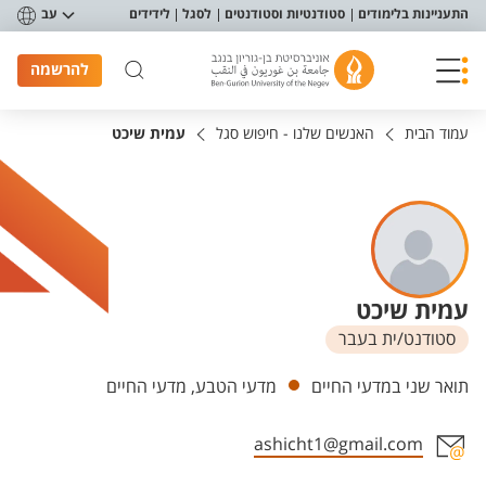
פריט נגישות
התעניינות בלימודים
סטודנטיות וסטודנטים
לסגל
לידידים
עב
להרשמה
עמוד הבית
האנשים שלנו - חיפוש סגל
עמית שיכט
עמית שיכט
סטודנט/ית בעבר
יחידות
תואר שני במדעי החיים
מדעי הטבע, מדעי החיים
ashicht1@gmail.com
אזור צור קשר עם איש הסגל