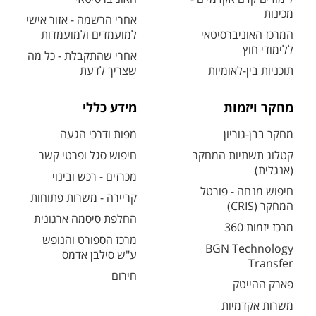
מכינות
אחרי הרשמה - אזור אישי
המרכז האוניברסיטאי
למועמדים ולמועמדות
ללימודי חוץ
אחרי שהתקבלת - כל מה
תוכניות בין-לאומיות
שצריך לדעת
מחקר ויזמות
מידע כללי
מחקר בבן-גוריון
מפות ודרכי הגעה
קטלוג תשתיות המחקר
חיפוש סגל ופרטי קשר
(אנגלית)
מכרזים - רכש ובינוי
חיפוש מנחה - פורטל
קריירה - משרות פתוחות
המחקר (CRIS)
החלפת סיסמה ארגונית
מרכז יזמות 360
מרכז הספורט והנופש
BGN Technology
ע"ש סילבן אדמס
Transfer
חירום
פארק ההייטק
משרות אקדמיות