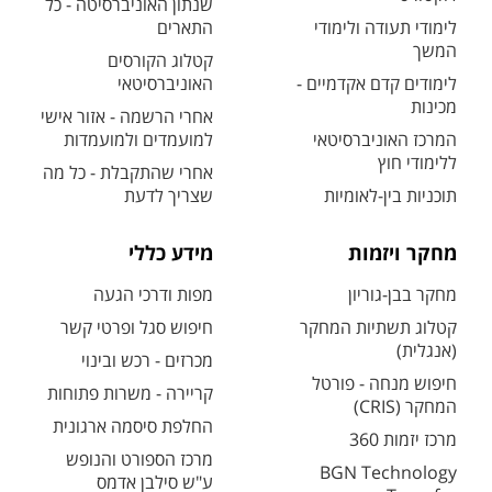
שנתון האוניברסיטה - כל
לימודי תעודה ולימודי
התארים
המשך
קטלוג הקורסים
לימודים קדם אקדמיים -
האוניברסיטאי
מכינות
אחרי הרשמה - אזור אישי
המרכז האוניברסיטאי
למועמדים ולמועמדות
ללימודי חוץ
אחרי שהתקבלת - כל מה
תוכניות בין-לאומיות
שצריך לדעת
מחקר ויזמות
מידע כללי
מחקר בבן-גוריון
מפות ודרכי הגעה
קטלוג תשתיות המחקר
חיפוש סגל ופרטי קשר
(אנגלית)
מכרזים - רכש ובינוי
חיפוש מנחה - פורטל
קריירה - משרות פתוחות
המחקר (CRIS)
החלפת סיסמה ארגונית
מרכז יזמות 360
מרכז הספורט והנופש
BGN Technology
ע"ש סילבן אדמס