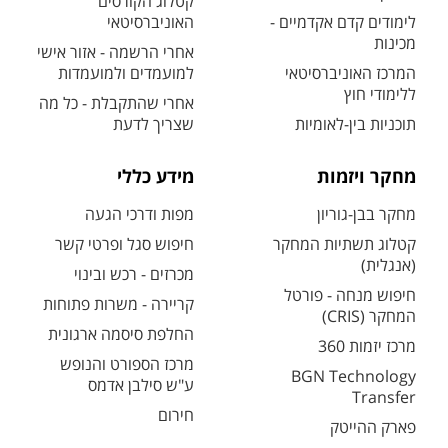
קטלוג הקורסים
לימודים קדם אקדמיים -
האוניברסיטאי
מכינות
אחרי הרשמה - אזור אישי
המרכז האוניברסיטאי
למועמדים ולמועמדות
ללימודי חוץ
אחרי שהתקבלת - כל מה
תוכניות בין-לאומיות
שצריך לדעת
מחקר ויזמות
מידע כללי
מחקר בבן-גוריון
מפות ודרכי הגעה
קטלוג תשתיות המחקר
חיפוש סגל ופרטי קשר
(אנגלית)
מכרזים - רכש ובינוי
חיפוש מנחה - פורטל
קריירה - משרות פתוחות
המחקר (CRIS)
החלפת סיסמה ארגונית
מרכז יזמות 360
מרכז הספורט והנופש
BGN Technology
ע"ש סילבן אדמס
Transfer
חירום
פארק ההייטק