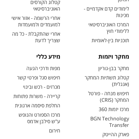
קטלוג הקורסים
לימודים קדם אקדמיים -
האוניברסיטאי
מכינות
אחרי הרשמה - אזור אישי
המרכז האוניברסיטאי
למועמדים ולמועמדות
ללימודי חוץ
אחרי שהתקבלת - כל מה
תוכניות בין-לאומיות
שצריך לדעת
מחקר ויזמות
מידע כללי
מחקר בבן-גוריון
מפות ודרכי הגעה
קטלוג תשתיות המחקר
חיפוש סגל ופרטי קשר
(אנגלית)
מכרזים - רכש ובינוי
חיפוש מנחה - פורטל
קריירה - משרות פתוחות
המחקר (CRIS)
החלפת סיסמה ארגונית
מרכז יזמות 360
מרכז הספורט והנופש
BGN Technology
ע"ש סילבן אדמס
Transfer
חירום
פארק ההייטק