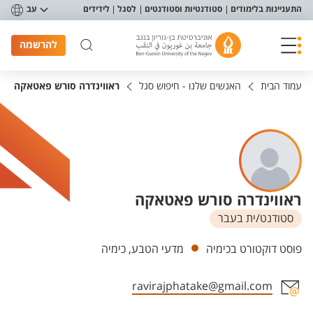
פריט נגישות
התעניינות בלימודים
סטודנטיות וסטודנטים
לסגל
לידידים
עב
להרשמה
עמוד הבית
האנשים שלנו - חיפוש סגל
ראווינדרה סורש פאטאקה
ראווינדרה סורש פאטאקה
סטודנט/ית בעבר
יחידות
פוסט דוקטורט בכימיה
מדעי הטבע, כימיה
ravirajphatake@gmail.com
אזור צור קשר עם איש הסגל