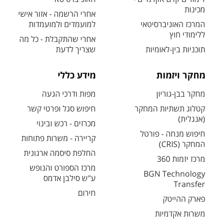
מכינות
אחרי הרשמה - אזור אישי
המרכז האוניברסיטאי
למועמדים ולמועמדות
ללימודי חוץ
אחרי שהתקבלת - כל מה
תוכניות בין-לאומיות
שצריך לדעת
מחקר ויזמות
מידע כללי
מחקר בבן-גוריון
מפות ודרכי הגעה
קטלוג תשתיות המחקר
חיפוש סגל ופרטי קשר
(אנגלית)
מכרזים - רכש ובינוי
חיפוש מנחה - פורטל
קריירה - משרות פתוחות
המחקר (CRIS)
החלפת סיסמה ארגונית
מרכז יזמות 360
מרכז הספורט והנופש
BGN Technology
ע"ש סילבן אדמס
Transfer
חירום
פארק ההייטק
משרות אקדמיות