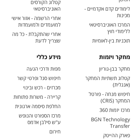
קטלוג הקורסים
לימודים קדם אקדמיים -
האוניברסיטאי
מכינות
אחרי הרשמה - אזור אישי
המרכז האוניברסיטאי
למועמדים ולמועמדות
ללימודי חוץ
אחרי שהתקבלת - כל מה
תוכניות בין-לאומיות
שצריך לדעת
מחקר ויזמות
מידע כללי
מחקר בבן-גוריון
מפות ודרכי הגעה
קטלוג תשתיות המחקר
חיפוש סגל ופרטי קשר
(אנגלית)
מכרזים - רכש ובינוי
חיפוש מנחה - פורטל
קריירה - משרות פתוחות
המחקר (CRIS)
החלפת סיסמה ארגונית
מרכז יזמות 360
מרכז הספורט והנופש
BGN Technology
ע"ש סילבן אדמס
Transfer
חירום
פארק ההייטק