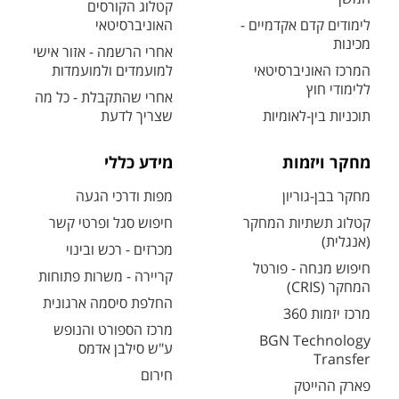
קטלוג הקורסים
לימודים קדם אקדמיים -
האוניברסיטאי
מכינות
אחרי הרשמה - אזור אישי
המרכז האוניברסיטאי
למועמדים ולמועמדות
ללימודי חוץ
אחרי שהתקבלת - כל מה
תוכניות בין-לאומיות
שצריך לדעת
מחקר ויזמות
מידע כללי
מחקר בבן-גוריון
מפות ודרכי הגעה
קטלוג תשתיות המחקר
חיפוש סגל ופרטי קשר
(אנגלית)
מכרזים - רכש ובינוי
חיפוש מנחה - פורטל
קריירה - משרות פתוחות
המחקר (CRIS)
החלפת סיסמה ארגונית
מרכז יזמות 360
מרכז הספורט והנופש
BGN Technology
ע"ש סילבן אדמס
Transfer
חירום
פארק ההייטק