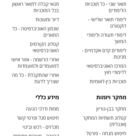
תואר שני - כל תוכניות
תנאי קבלה לתואר ראשון
הלימודים
בכל התוכניות
לימודי תואר שלישי -
דיור ומעונות
דוקטורט
שנתון האוניברסיטה - כל
לימודי תעודה ולימודי
התארים
המשך
קטלוג הקורסים
לימודים קדם אקדמיים -
האוניברסיטאי
מכינות
אחרי הרשמה - אזור אישי
המרכז האוניברסיטאי
למועמדים ולמועמדות
ללימודי חוץ
אחרי שהתקבלת - כל מה
תוכניות בין-לאומיות
שצריך לדעת
מחקר ויזמות
מידע כללי
מחקר בבן-גוריון
מפות ודרכי הגעה
קטלוג תשתיות המחקר
חיפוש סגל ופרטי קשר
(אנגלית)
מכרזים - רכש ובינוי
חיפוש מנחה - פורטל