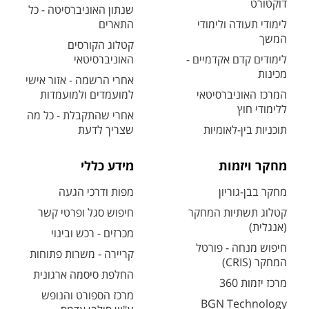
דוקטורט
שנתון האוניברסיטה - כל
לימודי תעודה ולימודי
התארים
המשך
קטלוג הקורסים
לימודים קדם אקדמיים -
האוניברסיטאי
מכינות
אחרי הרשמה - אזור אישי
המרכז האוניברסיטאי
למועמדים ולמועמדות
ללימודי חוץ
אחרי שהתקבלת - כל מה
תוכניות בין-לאומיות
שצריך לדעת
מחקר ויזמות
מידע כללי
מחקר בבן-גוריון
מפות ודרכי הגעה
קטלוג תשתיות המחקר
חיפוש סגל ופרטי קשר
(אנגלית)
מכרזים - רכש ובינוי
חיפוש מנחה - פורטל
קריירה - משרות פתוחות
המחקר (CRIS)
החלפת סיסמה ארגונית
מרכז יזמות 360
מרכז הספורט והנופש
BGN Technology