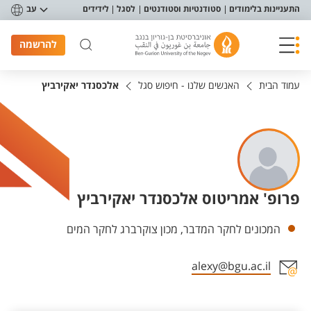
פריט נגישות
התעניינות בלימודים
סטודנטיות וסטודנטים
לסגל
לידידים
עב
להרשמה
עמוד הבית
האנשים שלנו - חיפוש סגל
אלכסנדר יאקירביץ
פרופ' אמריטוס אלכסנדר יאקירביץ
יחידות
המכונים לחקר המדבר, מכון צוקרברג לחקר המים
alexy@bgu.ac.il
אזור צור קשר עם איש הסגל