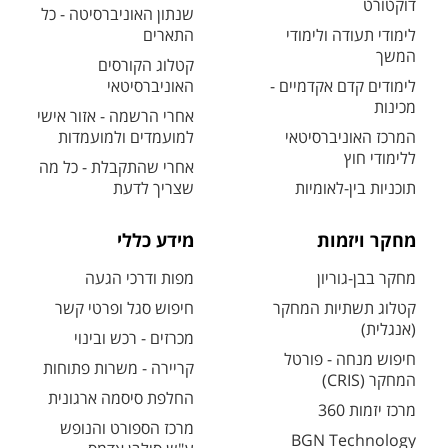
דוקטורט
שנתון האוניברסיטה - כל
לימודי תעודה ולימודי
התארים
המשך
קטלוג הקורסים
לימודים קדם אקדמיים -
האוניברסיטאי
מכינות
אחרי הרשמה - אזור אישי
המרכז האוניברסיטאי
למועמדים ולמועמדות
ללימודי חוץ
אחרי שהתקבלת - כל מה
תוכניות בין-לאומיות
שצריך לדעת
מחקר ויזמות
מידע כללי
מחקר בבן-גוריון
מפות ודרכי הגעה
קטלוג תשתיות המחקר
חיפוש סגל ופרטי קשר
(אנגלית)
מכרזים - רכש ובינוי
חיפוש מנחה - פורטל
קריירה - משרות פתוחות
המחקר (CRIS)
החלפת סיסמה ארגונית
מרכז יזמות 360
מרכז הספורט והנופש
BGN Technology