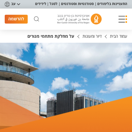
פריט נגישות
התעניינות בלימודים
סטודנטיות וסטודנטים
לסגל
לידידים
עב
להרשמה
עמוד הבית
דיור ומעונות
על מחלקת מתחמי מגורים