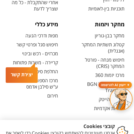
אחרי שהתקבלת - כל מה
תוכניות בין-לאומיות
שצריך לדעת
מחקר ויזמות
מידע כללי
מחקר בבן-גוריון
מפות ודרכי הגעה
קטלוג תשתיות המחקר
חיפוש סגל ופרטי קשר
(אנגלית)
מכרזים - רכש ובינוי
חיפוש מנחה - פורטל
קריירה - משרות פתוחות
המחקר (CRIS)
החלפת סיסמה ארגונית
יצירת קשר
מרכז יזמות 360
מרכז הספורט והנופש
BGN Technology
ייעוץ AI להרשמה
ע"ש סילבן אדמס
Transfer
חירום
פארק ההייטק
משרות אקדמיות