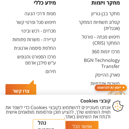
מחקר ויזמות
מידע כללי
מחקר בבן-גוריון
מפות ודרכי הגעה
קטלוג תשתיות המחקר
חיפוש סגל ופרטי קשר
(אנגלית)
מכרזים - רכש ובינוי
חיפוש מנחה - פורטל
קריירה - משרות פתוחות
המחקר (CRIS)
החלפת סיסמה ארגונית
מרכז יזמות 360
מרכז הספורט והנופש
BGN Technology
ע"ש סילבן אדמס
Transfer
חירום
פארק ההייטק
משרות אקדמיות
ייעוץ AI להרשמה
צרו קשר
יצירת
הצהרת
מדיניות
מדיניות עריכת
הגדרת